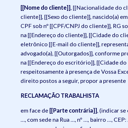
[[Nome do cliente]]
, [[Nacionalidade do cli
cliente]], [[Sexo do cliente]], nascido(a) e
CPF sob nº [[CPF/CNPJ do cliente]], RG sob
na [[Endereço do cliente]], [[Cidade do c
eletrônico [[E-mail do cliente]], represen
advogado(a), [[Outorgados]], conforme pr
na [[Endereço do escritório]], [[Cidade do 
respeitosamente à presença de Vossa Exc
direito postos a seguir, propor a presente
RECLAMAÇÃO TRABALHISTA
em face de
[[Parte contrária]]
, (indicar s
…, com sede na Rua …, nº …, bairro …, CEP: