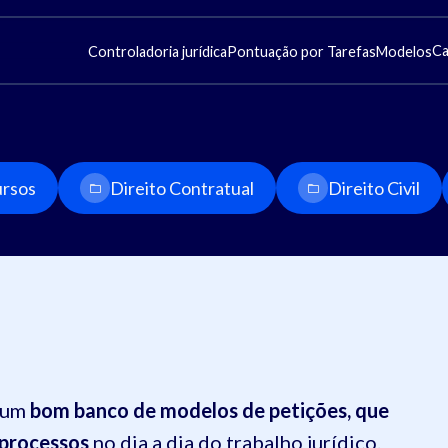
Ca
Controladoria jurídica
Pontuação por Tarefas
Modelos
rsos
Direito Contratual
Direito Civil
r um
bom banco de modelos de petições, que
 processos
no dia a dia do trabalho jurídico.