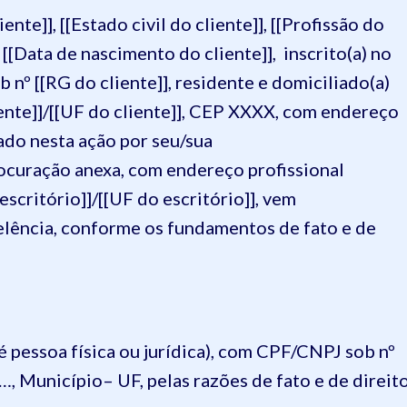
ente]], [[Estado civil do cliente]], [[Profissão do
m [[Data de nascimento do cliente]], inscrito(a) no
 nº [[RG do cliente]], residente e domiciliado(a)
liente]]/[[UF do cliente]], CEP XXXX, com endereço
tado nesta ação por seu/sua
ocuração anexa, com endereço profissional
escritório]]/[[UF do escritório]], vem
elência, conforme os fundamentos de fato e de
e é pessoa física ou jurídica), com CPF/CNPJ sob nº
 …, Município– UF, pelas razões de fato e de direit