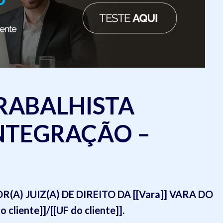
RABALHISTA
INTEGRAÇÃO –
A) JUIZ(A) DE DIREITO DA [[Vara]] VARA DO
liente]]/[[UF do cliente]].