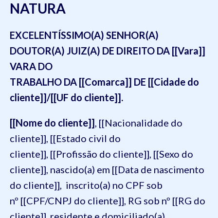
NATURA
EXCELENTÍSSIMO(A) SENHOR(A)
DOUTOR(A) JUIZ(A) DE DIREITO DA [[Vara]]
VARA DO
TRABALHO DA [[Comarca]] DE [[Cidade do
cliente]]/[[UF do cliente]].
[[Nome do cliente]]
, [[Nacionalidade do
cliente]], [[Estado civil do
cliente]], [[Profissão do cliente]], [[Sexo do
cliente]], nascido(a) em [[Data de nascimento
do cliente]], inscrito(a) no CPF sob
nº [[CPF/CNPJ do cliente]], RG sob nº [[RG do
cliente]], residente e domiciliado(a)