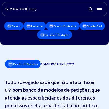
Blog
Direito
Recursos
Direito Contratual
Direito Civil
Direito do Trabalho
10 MIN
07 ABRIL 2021
Direito do Trabalho
Todo advogado sabe que não é fácil fazer
um
bom banco de modelos de petições, que
atenda as especificidades dos diferentes
processos
no dia a dia do trabalho jurídico.