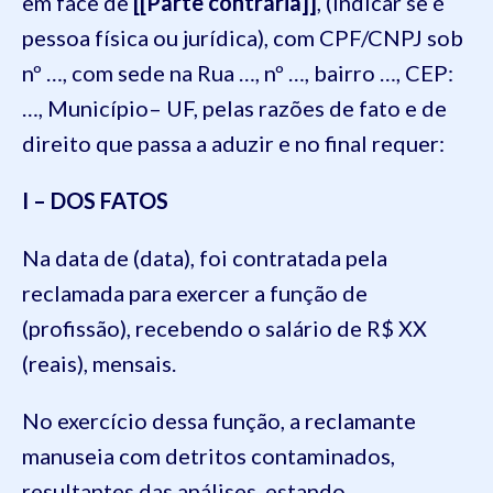
em face de
[[Parte contrária]]
, (indicar se é
pessoa física ou jurídica), com CPF/CNPJ sob
nº …, com sede na Rua …, nº …, bairro …, CEP:
…, Município– UF, pelas razões de fato e de
direito que passa a aduzir e no final requer:
I – DOS FATOS
Na data de (data), foi contratada pela
reclamada para exercer a função de
(profissão), recebendo o salário de R$ XX
(reais), mensais.
No exercício dessa função, a reclamante
manuseia com detritos contaminados,
resultantes das análises, estando