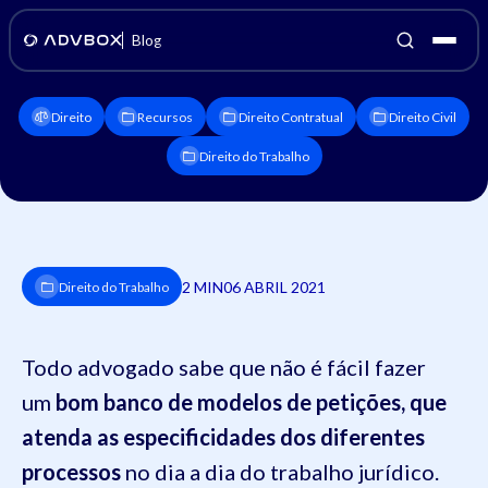
Blog
Direito
Recursos
Direito Contratual
Direito Civil
Direito do Trabalho
2 MIN
06 ABRIL 2021
Direito do Trabalho
Todo advogado sabe que não é fácil fazer
um
bom banco de modelos de petições, que
atenda as especificidades dos diferentes
processos
no dia a dia do trabalho jurídico.