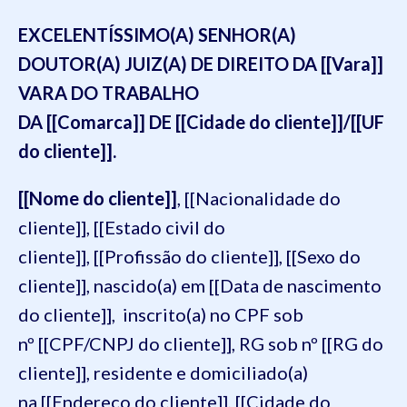
EXCELENTÍSSIMO(A) SENHOR(A)
DOUTOR(A) JUIZ(A) DE DIREITO DA [[Vara]]
VARA DO TRABALHO
DA [[Comarca]] DE [[Cidade do cliente]]/[[UF
do cliente]].
[[Nome do cliente]]
, [[Nacionalidade do
cliente]], [[Estado civil do
cliente]], [[Profissão do cliente]], [[Sexo do
cliente]], nascido(a) em [[Data de nascimento
do cliente]], inscrito(a) no CPF sob
nº [[CPF/CNPJ do cliente]], RG sob nº [[RG do
cliente]], residente e domiciliado(a)
na [[Endereço do cliente]], [[Cidade do