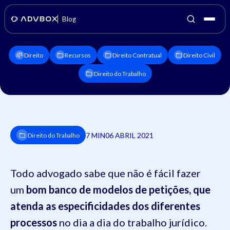
Blog
Direito
Recursos
Direito Contratual
Direito Civil
Direito do Trabalho
7 MIN
06 ABRIL 2021
Direito do Trabalho
Todo advogado sabe que não é fácil fazer
um
bom banco de modelos de petições, que
atenda as especificidades dos diferentes
processos
no dia a dia do trabalho jurídico.