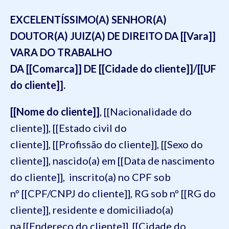
EXCELENTÍSSIMO(A) SENHOR(A)
DOUTOR(A) JUIZ(A) DE DIREITO DA [[Vara]]
VARA DO TRABALHO
DA [[Comarca]] DE [[Cidade do cliente]]/[[UF
do cliente]].
[[Nome do cliente]]
, [[Nacionalidade do
cliente]], [[Estado civil do
cliente]], [[Profissão do cliente]], [[Sexo do
cliente]], nascido(a) em [[Data de nascimento
do cliente]], inscrito(a) no CPF sob
nº [[CPF/CNPJ do cliente]], RG sob nº [[RG do
cliente]], residente e domiciliado(a)
na [[Endereço do cliente]], [[Cidade do