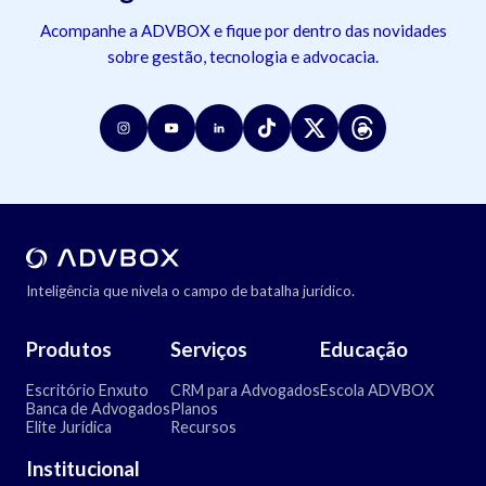
Acompanhe a ADVBOX e fique por dentro das novidades
sobre gestão, tecnologia e advocacia.
Inteligência que nivela o campo de batalha jurídico.
Produtos
Serviços
Educação
Escritório Enxuto
CRM para Advogados
Escola ADVBOX
Banca de Advogados
Planos
Elite Jurídica
Recursos
Institucional