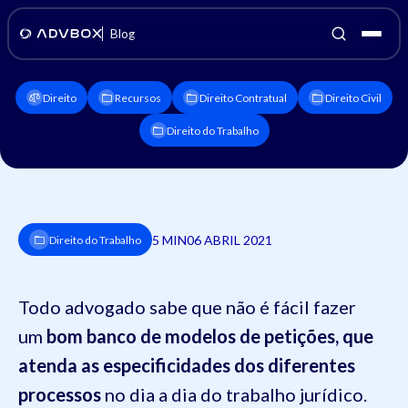
Blog
Direito
Recursos
Direito Contratual
Direito Civil
Direito do Trabalho
5 MIN
06 ABRIL 2021
Direito do Trabalho
Todo advogado sabe que não é fácil fazer
um
bom banco de modelos de petições, que
atenda as especificidades dos diferentes
processos
no dia a dia do trabalho jurídico.