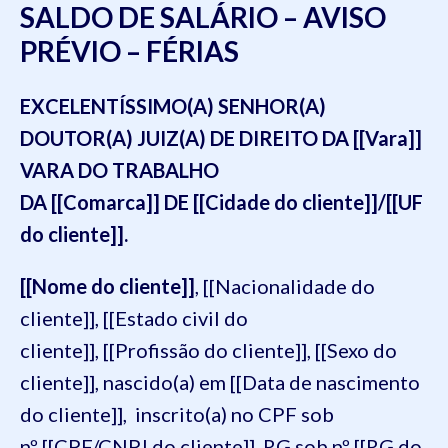
SALDO DE SALÁRIO – AVISO
PRÉVIO – FÉRIAS
EXCELENTÍSSIMO(A) SENHOR(A)
DOUTOR(A) JUIZ(A) DE DIREITO DA [[Vara]]
VARA DO TRABALHO
DA [[Comarca]] DE [[Cidade do cliente]]/[[UF
do cliente]].
[[Nome do cliente]]
, [[Nacionalidade do
cliente]], [[Estado civil do
cliente]], [[Profissão do cliente]], [[Sexo do
cliente]], nascido(a) em [[Data de nascimento
do cliente]], inscrito(a) no CPF sob
nº [[CPF/CNPJ do cliente]], RG sob nº [[RG do