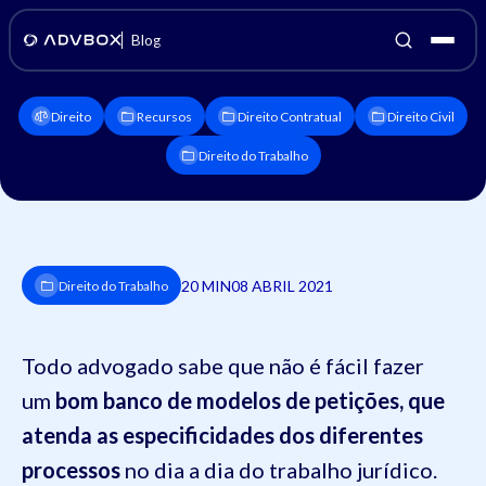
Blog
Direito
Recursos
Direito Contratual
Direito Civil
Direito do Trabalho
20 MIN
08 ABRIL 2021
Direito do Trabalho
Todo advogado sabe que não é fácil fazer
um
bom banco de modelos de petições, que
atenda as especificidades dos diferentes
processos
no dia a dia do trabalho jurídico.