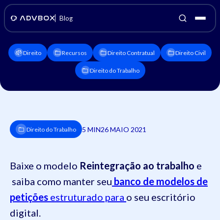
Blog
Direito
Recursos
Direito Contratual
Direito Civil
Direito do Trabalho
5 MIN
26 MAIO 2021
Direito do Trabalho
Baixe o modelo
Reintegração ao trabalho
e
saiba como manter seu
banco de modelos de
petições
estruturado para
o seu escritório
digital.