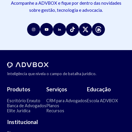
Acompanhe a ADVBOX e fique por dentro das novidades
sobre gestão, tecnologia e advocacia.
Inteligência que nivela o campo de batalha jurídico.
Produtos
Serviços
Educação
Escritório Enxuto
CRM para Advogados
Escola ADVBOX
Banca de Advogados
Planos
Elite Jurídica
Recursos
Institucional