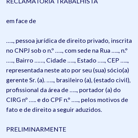
RECLAMATÓRIA TRABALHISTA
em face de
….., pessoa jurídica de direito privado, inscrita
no CNPJ sob o n.º ….., com sede na Rua ….., n.º
….., Bairro ……, Cidade ….., Estado ….., CEP …..,
representada neste ato por seu (sua) sócio(a)
gerente Sr. (a). ….., brasileiro (a), (estado civil),
profissional da área de ….., portador (a) do
CIRG nº ….. e do CPF n.º ….., pelos motivos de
fato e de direito a seguir aduzidos.
PRELIMINARMENTE