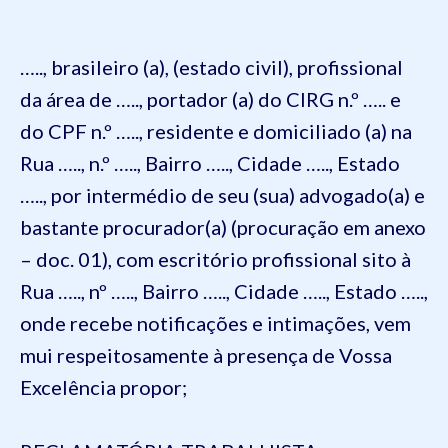
….., brasileiro (a), (estado civil), profissional
da área de ….., portador (a) do CIRG n.º ….. e
do CPF n.º ….., residente e domiciliado (a) na
Rua ….., n.º ….., Bairro ….., Cidade ….., Estado
….., por intermédio de seu (sua) advogado(a) e
bastante procurador(a) (procuração em anexo
– doc. 01), com escritório profissional sito à
Rua ….., nº ….., Bairro ….., Cidade ….., Estado …..,
onde recebe notificações e intimações, vem
mui respeitosamente à presença de Vossa
Excelência propor;