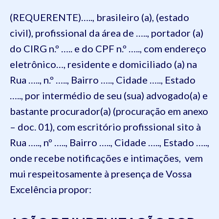
(REQUERENTE)….., brasileiro (a), (estado
civil), profissional da área de ….., portador (a)
do CIRG n.º ….. e do CPF n.º ….., com endereço
eletrônico…, residente e domiciliado (a) na
Rua ….., n.º ….., Bairro ….., Cidade ….., Estado
….., por intermédio de seu (sua) advogado(a) e
bastante procurador(a) (procuração em anexo
– doc. 01), com escritório profissional sito à
Rua ….., nº ….., Bairro ….., Cidade ….., Estado …..,
onde recebe notificações e intimações, vem
mui respeitosamente à presença de Vossa
Excelência propor: