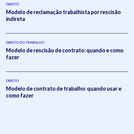
2014).Atua como um dos principais gestores da Koetz
DIREITO
Modelo de reclamação trabalhista por rescisão
Advocacia, realizando a supervisão e liderança em todos os
indireta
setores do escritório.Em 2021, Eduardo publicou o livro
intitulado:
Otimizado - O escritório como empresa escalável
pela editora
Viseu
.
DIREITO DO TRABALHO
Modelo de rescisão de contrato: quando e como
fazer
DIREITO
Modelo de contrato de trabalho: quando usar e
como fazer