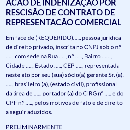
ACÃO DE INDENIZAÇÃO POR
RESCISÃO DE CONTRATO DE
REPRESENTACÃO COMERCIAL
Em face de (REQUERIDO)….., pessoa jurídica
de direito privado, inscrita no CNPJ sob o n.º
….., com sede na Rua ….., n.º ….., Bairro ……,
Cidade ….., Estado ….., CEP ….., representada
neste ato por seu (sua) sócio(a) gerente Sr. (a).
….., brasileiro (a), (estado civil), profissional
da área de ….., portador (a) do CIRG nº ….. e do
CPF n.º ….., pelos motivos de fato e de direito
a seguir aduzidos.
PRELIMINARMENTE