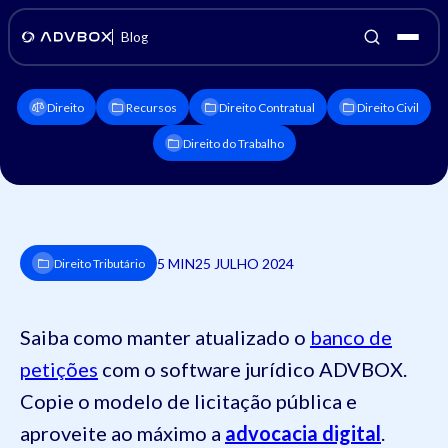
Blog
Direito
Recursos
Direito Contratual
Direito Civil
Direito do Trabalho
5 MIN
25 JULHO 2024
Direito Tributário
Saiba como manter atualizado o
banco de
petições
com o software jurídico ADVBOX.
Copie o modelo de licitação pública e
aproveite ao máximo a
advocacia digital
.