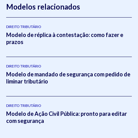
Direito do Trabalho pela
Modelos relacionados
Universidade Federal do Rio Grande
do Sul
(2011- 2012) e em Direito Tributário pela Escola
Superior da Magistratura Federal
ESMAFE (2013 -
2014).Atua como um dos principais gestores da Koetz
DIREITO TRIBUTÁRIO
Modelo de réplica à contestação: como fazer e
Advocacia, realizando a supervisão e liderança em todos os
prazos
setores do escritório.Em 2021, Eduardo publicou o livro
intitulado:
Otimizado - O escritório como empresa escalável
pela editora
Viseu
.
DIREITO TRIBUTÁRIO
Modelo de mandado de segurança com pedido de
liminar tributário
DIREITO TRIBUTÁRIO
Modelo de Ação Civil Pública: pronto para editar
com segurança