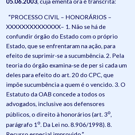
05.06.2003
, cuja ementa ora é transcrita:
“PROCESSO CIVIL – HONORÁRIOS –
XXXXXXXXXXXXXX– 1. Não se há de
confundir órgão do Estado com o próprio
Estado, que se enfrentaram na ação, para
efeito de suprimir-se a sucumbência. 2. Pela
teoria do órgão examina-se de per si cada um
deles para efeito do art. 20 do CPC, que
impõe sucumbência a quem é o vencido. 3. O
Estatuto da OAB concede a todos os
advogados, inclusive aos defensores
o
públicos, o direito à honorários (art. 3
,
o
parágrafo 1
. Da Lei no. 8.906/1998). 8.
Recurso especial improvido.”