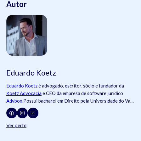
Autor
Eduardo Koetz
Eduardo Koetz
é advogado, escritor, sócio e fundador da
Koetz Advocacia
e CEO da empresa de software jurídico
Advbox.
Possui bacharel em Direito pela Universidade do Vale
do Rio dos Sinos (
Unisinos
).Possui tanto registros na
Ordem
dos Advogados do Brasil
- OAB (OAB/SC 42.934, OAB/RS
73.409, OAB/PR 72.951, OAB/SP 435.266, OAB/MG
Ver perfil
204.531, OAB/MG 204.531), como na
Ordem dos Advogados
de Portugal
- OA ( OA/Portugal 69.512L).É pós-graduado em