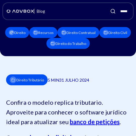
Blog
Direito
Recursos
Direito Contratual
Direito Civil
Direito do Trabalho
5 MIN
31 JULHO 2024
Direito Tributário
Confira o modelo replica tributario.
Aproveite para conhecer o software jurídico
ideal para atualizar seu
banco de petições
.