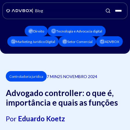
Blog
Direito
Tecnologia e Advocacia digital
Marketing Jurídico Digital
Setor Comercial
ADVBOX
7 MIN
25 NOVEMBRO 2024
Controladoria jurídica
Advogado controller: o que é,
importância e quais as funções
Por
Eduardo Koetz