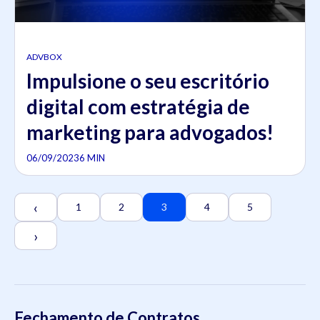
ADVBOX
Impulsione o seu escritório
digital com estratégia de
marketing para advogados!
06/09/2023
6 MIN
‹
1
2
3
4
5
›
Fechamento de Contratos