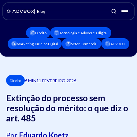
Blog
Direito
Tecnologia e Advocacia digital
Marketing Jurídico Digital
Setor Comercial
ADVBOX
6 MIN
11 FEVEREIRO 2026
Direito
Extinção do processo sem
resolução do mérito: o que diz o
art. 485
Por
Eduardo Koetz