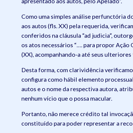
apresentado aos autos, pelo Apelado”.
Como uma simples análise perfunctória d
aos autos (fls. XX) pela requerida, verifi
conferidos na cláusula “ad judicia”, outo
os atos necessários “…. para propor Ação 
(XX), acompanhando-a até seus ulteriores t
Desta forma, com clarividência verificam
configura como hábil elemento processual
autos e o nome da respectiva autora, atr
nenhum vício que o possa macular.
Portanto, não merece crédito tal invocaç
constituído para poder representar a reco