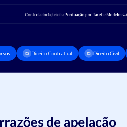
Ca
Controladoria jurídica
Pontuação por Tarefas
Modelos
rsos
Direito Contratual
Direito Civil
rrazões de apelação