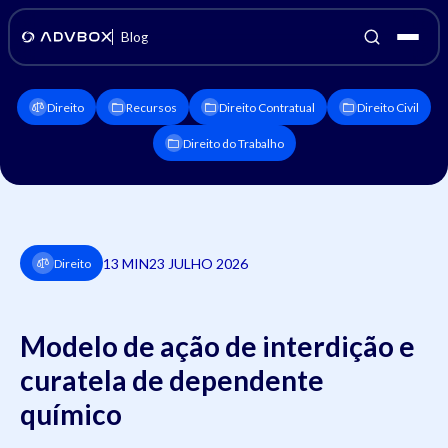
Blog
Direito
Recursos
Direito Contratual
Direito Civil
Direito do Trabalho
13 MIN
23 JULHO 2026
Direito
Modelo de ação de interdição e
curatela de dependente
químico