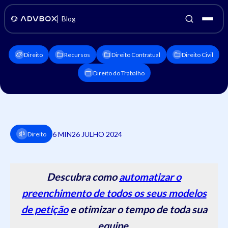
Blog
Direito
Recursos
Direito Contratual
Direito Civil
Direito do Trabalho
6 MIN
26 JULHO 2024
Direito
Descubra como
automatizar o
preenchimento de todos os seus modelos
de petição
e otimizar o tempo de toda sua
equipe.