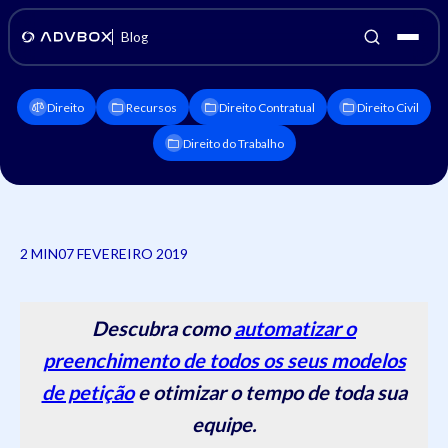
Blog
Direito
Recursos
Direito Contratual
Direito Civil
Direito do Trabalho
2 MIN
07 FEVEREIRO 2019
Descubra como
automatizar o
preenchimento de todos os seus modelos
de petição
e otimizar o tempo de toda sua
equipe.