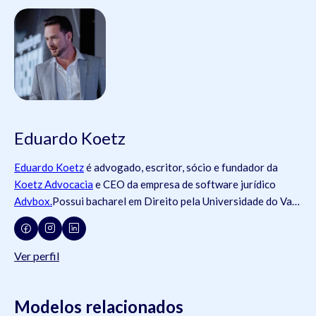
Eduardo Koetz
Eduardo Koetz
é advogado, escritor, sócio e fundador da
Koetz Advocacia
e CEO da empresa de software jurídico
Advbox.
Possui bacharel em Direito pela Universidade do Vale
do Rio dos Sinos (
Unisinos
).Possui tanto registros na
Ordem
dos Advogados do Brasil
- OAB (OAB/SC 42.934, OAB/RS
73.409, OAB/PR 72.951, OAB/SP 435.266, OAB/MG
Ver perfil
204.531, OAB/MG 204.531), como na
Ordem dos Advogados
de Portugal
- OA ( OA/Portugal 69.512L).É pós-graduado em
Direito do Trabalho pela
Modelos relacionados
Universidade Federal do Rio Grande