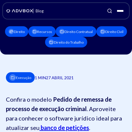
Blog
Direito
Recursos
Direito Contratual
Direito Civil
Direito do Trabalho
1 MIN
27 ABRIL 2021
Execução
Confira o modelo
Pedido de remessa de
processo de execução criminal
. Aproveite
para conhecer o software jurídico ideal para
atualizar seu
banco de petições
.