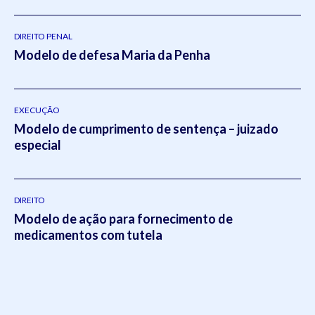
do Sul
(2011- 2012) e em Direito Tributário pela Escola
Superior da Magistratura Federal
ESMAFE (2013 -
2014).Atua como um dos principais gestores da Koetz
DIREITO PENAL
Modelo de defesa Maria da Penha
Advocacia, realizando a supervisão e liderança em todos os
setores do escritório.Em 2021, Eduardo publicou o livro
intitulado:
Otimizado - O escritório como empresa escalável
pela editora
Viseu
.
EXECUÇÃO
Modelo de cumprimento de sentença – juizado
especial
DIREITO
Modelo de ação para fornecimento de
medicamentos com tutela