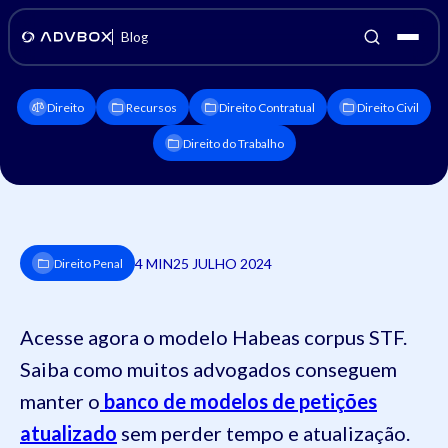
Blog
Direito
Recursos
Direito Contratual
Direito Civil
Direito do Trabalho
4 MIN
25 JULHO 2024
Direito Penal
Acesse agora o modelo Habeas corpus STF.
Saiba como muitos advogados conseguem
manter o
banco de modelos de petições
atualizado
sem perder tempo e atualização.