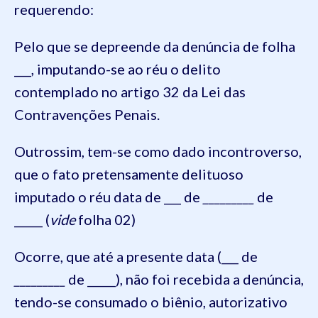
requerendo:
Pelo que se depreende da denúncia de folha
___, imputando-se ao réu o delito
contemplado no artigo 32 da Lei das
Contravenções Penais.
Outrossim, tem-se como dado incontroverso,
que o fato pretensamente delituoso
imputado o réu data de ___ de
_________
de
_____ (
vide
folha 02)
Ocorre, que até a presente data (___ de
_________
de _____), não foi recebida a denúncia,
tendo-se consumado o biênio, autorizativo