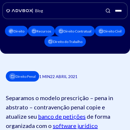
Blog
Direito
Recursos
Direito Contratual
Direito Civil
Direito do Trabalho
1 MIN
22 ABRIL 2021
Direito Penal
Separamos o modelo prescrição – pena in
abstrato – contravenção penal copie e
atualize seu
banco de petições
de forma
organizada com o
software jurídico