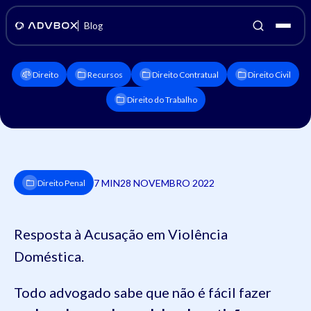
Blog
Direito
Recursos
Direito Contratual
Direito Civil
Direito do Trabalho
7 MIN
28 NOVEMBRO 2022
Direito Penal
Resposta à Acusação em Violência
Doméstica.
Todo advogado sabe que não é fácil fazer