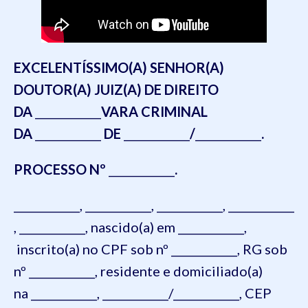
EXCELENTÍSSIMO(A) SENHOR(A)
DOUTOR(A) JUIZ(A) DE DIREITO
DA
____________
VARA CRIMINAL
DA
____________
DE
____________
/
____________
.
PROCESSO Nº
____________
.
____________, ____________, ____________, ____________
, ____________, nascido(a) em ____________,
inscrito(a) no CPF sob nº ____________, RG sob
nº ____________, residente e domiciliado(a)
na ____________, ____________/____________, CEP