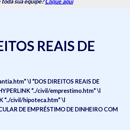
 toda sua equipe?
Clique aqui
ITOS REAIS DE
rantia.htm” \l “DOS DIREITOS REAIS DE
HYPERLINK “../civil/emprestimo.htm” \l
../civil/hipoteca.htm” \l
CULAR DE EMPRÉSTIMO DE DINHEIRO COM