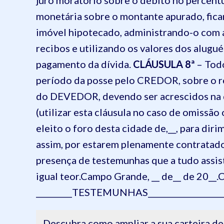
juro moratório sobre o débito no percent
monetária sobre o montante apurado, fic
imóvel hipotecado, administrando-o com 
recibos e utilizando os valores dos alugu
pagamento da dívida.
CLÁUSULA
8ª
– Todo
período da posse pelo CREDOR, sobre o r
do DEVEDOR, devendo ser acrescidos na 
(utilizar esta cláusula no caso de omissão 
eleito o foro desta cidade de,__, para dir
assim, por estarem plenamente contratado
presença de testemunhas que a tudo assis
igual teor.
Campo Grande, __ de__ de 20__.
C
_________
TESTEMUNHAS
______________
_____
Descubra como ampliar a sua carteira