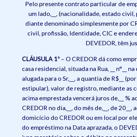
Pelo presente contrato particular de em
um lado,__, (nacionalidade, estado civil
diante denominado simplesmente por CRE
civil, profissão, Identidade, CIC e end
DEVEDOR, têm just
CLÁUSULA 1ª
– O CREDOR dá como empré
casa residencial, situada na Rua, __ n°__ n
alugada para o Sr,__, a quantia de R$__ (po
estipular), valor de registro, mediante as
acima emprestada vencerá juros de,__ % ao
CREDOR no dia,__, do mês de,__, de 20__, 
domicício do CREDOR ou em local por ele
do empréstimo na Data aprazada, o DEVE