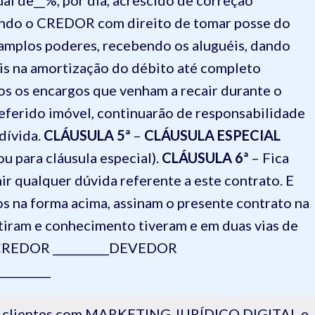
ual de__%,
por dia, acrescido de correção
ando o CREDOR com direito de tomar posse do
amplos poderes, recebendo os aluguéis, dando
éis na amortização do débito até completo
s os encargos que venham a recair durante o
eferido imóvel, continuarão de responsabilidade
dívida.
CLÁUSULA 5ª
–
CLÁUSULA ESPECIAL
ou para cláusula especial).
CLÁUSULA 6ª
– Fica
imir qualquer dúvida referente a este contrato.
E
s na forma acima, assinam o presente contrato na
tiram e conhecimento tiveram e em duas vias de
REDOR __________
DEVEDOR
_________
 de clientes com MARKETING JURÍDICO DIGITAL e