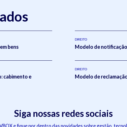
nados
DIREITO
sem bens
Modelo de notificação 
DIREITO
o: cabimento e
Modelo de reclamação 
Siga nossas redes sociais
OX e fique por dentro das novidades sobre gestão, tecnol