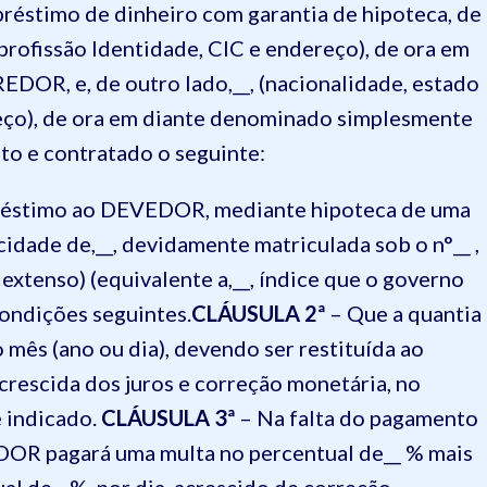
préstimo de dinheiro com garantia de hipoteca, de
, profissão Identidade, CIC e endereço), de ora em
DOR, e, de outro lado,__, (nacionalidade, estado
ereço), de ora em diante denominado simplesmente
o e contratado o seguinte:
stimo ao DEVEDOR, mediante hipoteca de uma
a cidade de,__, devidamente matriculada sob o n°__ ,
r extenso) (equivalente a,__, índice que o governo
 condições seguintes.
CLÁUSULA 2ª
– Que a quantia
 mês (ano ou dia), devendo ser restituída ao
acrescida dos juros e correção monetária, no
 indicado.
CLÁUSULA 3ª
– Na falta do pagamento
DOR pagará uma multa no percentual de__ % mais