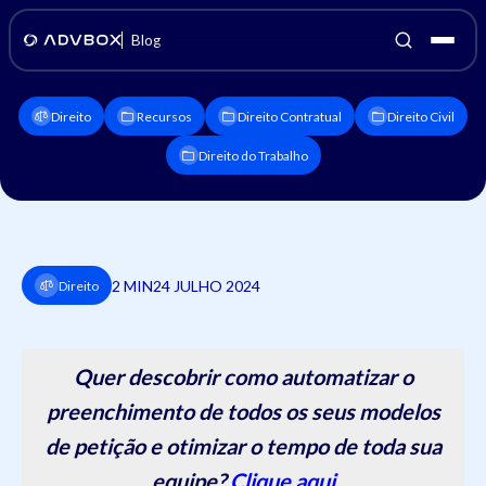
Blog
Direito
Recursos
Direito Contratual
Direito Civil
Direito do Trabalho
2 MIN
24 JULHO 2024
Direito
Quer descobrir como automatizar o
preenchimento de todos os seus modelos
de petição e otimizar o tempo de toda sua
equipe?
Clique aqui