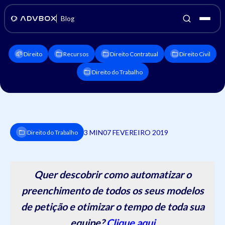
Blog
Direito
Recursos
Direito Contratual
Direito Civil
Direito do Trabalho
3 MIN
07 FEVEREIRO 2019
Direito do Trabalho
Quer descobrir como automatizar o
preenchimento de todos os seus modelos
de petição e otimizar o tempo de toda sua
equipe?
Clique aqui