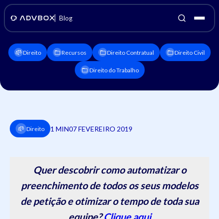
Blog
Direito
Recursos
Direito Contratual
Direito Civil
Direito do Trabalho
1 MIN
07 FEVEREIRO 2019
Direito
Quer descobrir como automatizar o
preenchimento de todos os seus modelos
de petição e otimizar o tempo de toda sua
equipe?
Clique aqui