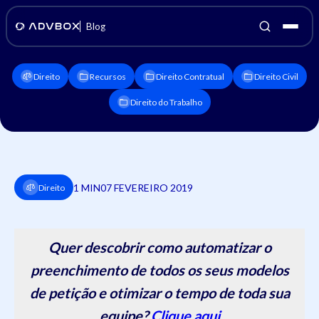
Blog
Direito
Recursos
Direito Contratual
Direito Civil
Direito do Trabalho
1 MIN
07 FEVEREIRO 2019
Direito
Quer descobrir como automatizar o
preenchimento de todos os seus modelos
de petição e otimizar o tempo de toda sua
equipe?
Clique aqui