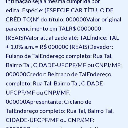
intimação seja a mesma cumprida por
edital.
Espécie: (ESPECIFICAR TÍTULO DE
CRÉDITO)
Nº do título: 000000
Valor original
para vencimento em TAL
R$ 0000000
(REAIS)
Valor atualizado até: TAL
Índice: TAL
+ 1,0% a.m. = R$ 000000 (REAIS)
Devedor:
Fulano de Tal
Endereço completo: Rua Tal,
Bairro Tal, CIDADE-UF
CPF/MF ou CNPJ/.MF:
000000
Credor: Beltrano de Tal
Endereço
completo: Rua Tal, Bairro Tal, CIDADE-
UF
CPF/MF ou CNPJ/.MF:
000000
Apresentante: Ciclano de
Tal
Endereço completo: Rua Tal, Bairro Tal,
CIDADE-UF
CPF/MF ou CNPJ/.MF: