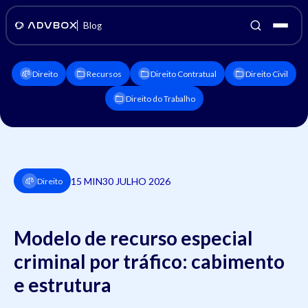
Blog
Direito
Recursos
Direito Contratual
Direito Civil
Direito do Trabalho
15 MIN
30 JULHO 2026
Direito
Modelo de recurso especial
criminal por tráfico: cabimento
e estrutura