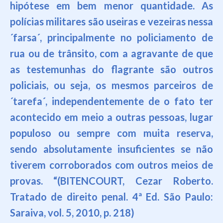
hip
ótese em bem menor quan
t
idade. As
polícias militares são useiras e vezeiras nessa
´farsa´, principalmente no policiamento de
rua ou de trânsito, com a agravante de que
as testemunhas do flagrante são outros
policiais, ou seja, os mesmos parceiros de
´tarefa´,
independentemente de o fat
o ter
acontecido em meio a outr
as pessoas, lugar
populoso ou sempre com muita reserva,
sendo absolutamente insuficientes se não
tiverem corroborados com outros meios de
provas.
“(
BITENCOURT,
Cezar Roberto.
Tratado de direito penal. 4ª Ed. São Paulo:
Saraiva, vol. 5, 2010, p. 218)