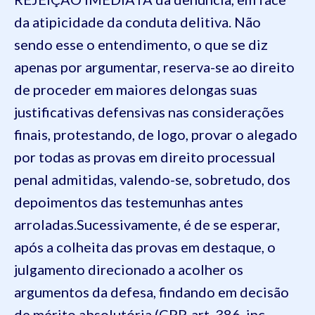
da atipicidade da conduta delitiva
. Não
sendo ess
e o entendimento, o que se diz
apenas por argumentar,
reserva-se ao direito
de proceder em maiores delongas suas
justificativas defensivas nas considerações
finais, protestando, de logo, provar o alegado
por todas as provas em direito processual
penal admitidas, valendo-se, sobretudo,
dos
depoimentos
da
s
testemunha
s
antes
arroladas
.
Sucessivamente
, é de se esperar,
após a colheita das provas em destaque, o
julgamento direcionado a acolher os
argumentos da defesa, findando em decisão
de mérito absolutória
(CPP, art. 386, inc.