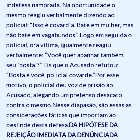
indefesa namorada.
Na oportunidade o
mesmo reagiu verbalmente dizendo ao
policial: “Isso é covardia. Bate em mulher
, mas
não bate em vagabundos”. Logo em seguida o
policial, ora vítima,
igualmente reagiu
verbalmente: “Você quer apanhar também,
seu ´bosta´
?
”
Eis que o Acusado refutou:
“Bosta é você, policial covarde.”
Por esse
motivo, o policial deu voz de prisão ao
Acusado, alegando um pretenso desacato
contra o mesmo.
Nesse diapasão, são essas as
considerações fáticas que importam ao
deslinde desta defesa.
D
A HIPÓTESE
DA
REJEIÇÃO IMEDIATA DA DENÚNCIA
DA