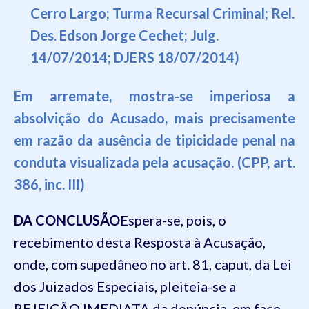
Cerro Largo; Turma Recursal Criminal; Rel.
Des. Edson Jorge Cechet; Julg.
14/07/2014; DJERS 18/07/2014)
Em arremate
,
mostra-se
imperiosa a
absolvição do Acusado, mais precisamente
em razão da
ausência de tipicidade penal n
a
conduta visualizada pela acusação. (
CPP, art.
386, inc. III)
DA
CONCLUSÃO
Espera-se, pois, o
recebimento desta
Resposta à Acusação
,
onde, com supedâneo no art. 81, caput, da Lei
do
s
Juizados Especiais,
pleiteia
-se
a
REJEIÇÃO IMEDIATA da denúncia
, em face