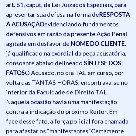
art. 81, caput, da Lei Juizados Especiais, para
apresentar
sua defesa na forma de
RESPOSTA
À ACUSAÇÃO
evidenciando fundamentos
defensivos
em razão da presente Ação Penal
agitada em desfavor de
NOME DO CLIENTE
,
já qualificado
na exordial d
a peça acusatória
,
consoante abaixo delineado.
SÍNTESE DOS
FATOS
O
Acusado, no dia
TAL
em curso, por
volta das
TANTAS HORAS
,
encontrava-se no
interior da Faculdade de Direito
TAL
.
Naquela ocasião havia uma manifestação
contra a indicação do próximo Reitor.
Em
face desse fato, a força policial fora chamada
para afastar os “manifestantes”.
Certamente