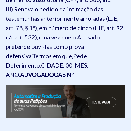
I
II)
.
Renova o pedido da intimação das
testemunhas anteriormente arroladas
(LJE,
art. 78, § 1º)
,
em n
úmero de cinco
(LJE, art. 92
c/c art.
532),
uma vez que o Acusado
pretende ouvi-las como prova
defensiva.
Termos em que,
Pede
Deferimento.
CIDADE, 00, MÊS,
ANO.
ADVOGADO
OAB Nº