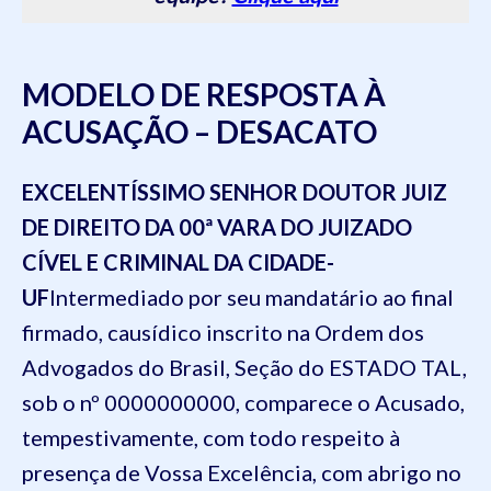
MODELO DE RESPOSTA À
ACUSAÇÃO – DESACATO
EXCELENTÍSSIMO SENHOR DOUTOR JUIZ
DE DIREITO DA
00
ª VARA DO JUIZADO
CÍVEL E CRIMINAL
D
A CIDADE
-
UF
Intermediado
por seu mandatário ao final
firmado,
causídico inscrito na Ordem dos
Advogados do Brasil, Seção do
ESTADO TAL
,
sob o nº
0000000000
, comparece
o Acusado
,
tempestivamente
,
com todo respeito à
presença de
V
ossa Excelência
,
com abrigo no