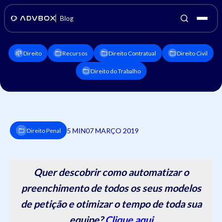
Blog
Direito
Recursos
Direito Contratual
Direito Civil
Direito do Trabalho
5 MIN
07 MARÇO 2019
Direito Penal
Quer descobrir como automatizar o
preenchimento de todos os seus modelos
de petição e otimizar o tempo de toda sua
equipe?
Clique aqui