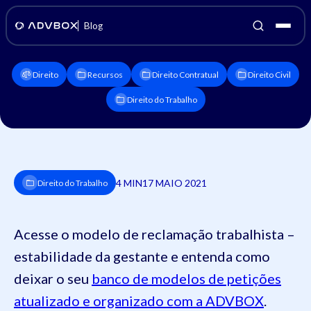
Blog
Direito
Recursos
Direito Contratual
Direito Civil
Direito do Trabalho
4 MIN
17 MAIO 2021
Direito do Trabalho
Acesse o modelo de reclamação trabalhista –
estabilidade da gestante e entenda como
deixar o seu
banco de modelos de petições
atualizado e organizado com a ADVBOX
.