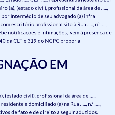
eiro (a), (estado civil), profissional da área de …..,
., por intermédio de seu advogado (a) infra
om escritório profissional sito à Rua ….., nº …..,
ecebe notificações e intimações, vem à presença de
 840 da CLT e 319 do NCPC propor a
IGNAÇÃO EM
(estado civil), profissional da área de …..,
residente e domiciliado (a) na Rua ….., n.º …..,
tivos de fato e de direito a seguir aduzidos.