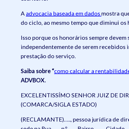
A
advocacia baseada em dados
mostra que
do ciclo, ao mesmo tempo que diminui os 
Isso porque os honorários sempre devem s
independentemente de serem recebidos int
prestação do serviço.
Saiba sobre “
como calcular a rentabilidad
ADVBOX.
EXCELENTISSÍMO SENHOR JUIZ DE DIRE
(COMARCA/SIGLA ESTADO)
(RECLAMANTE)….., pessoa jurídica de direi
sede na Rua ….., n.º ….., Bairro ……, Cidade 