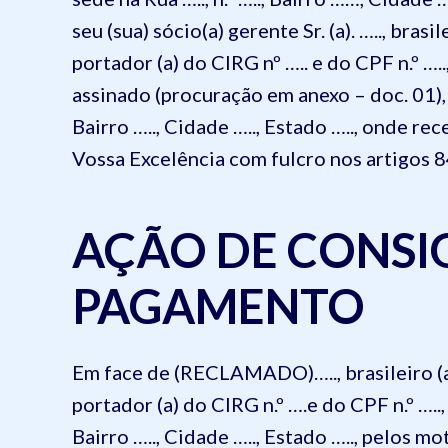
seu (sua) sócio(a) gerente Sr. (a). ….., brasil
portador (a) do CIRG nº ….. e do CPF n.º ….
assinado (procuração em anexo – doc. 01), c
Bairro ….., Cidade ….., Estado ….., onde r
Vossa Excelência com fulcro nos artigos
AÇÃO DE CONS
PAGAMENTO
Em face de (RECLAMADO)….., brasileiro (a), 
portador (a) do CIRG n.º ….e do CPF n.º ….., 
Bairro ….., Cidade ….., Estado ….., pelos mo