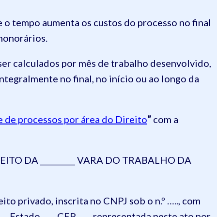
 o tempo aumenta os custos do processo no final
honorários.
er calculados por mês de trabalho desenvolvido,
egralmente no final, no início ou ao longo da
e de processos por área do Direito
”
com a
ITO DA _________ VARA DO TRABALHO DA
to privado, inscrita no CNPJ sob o n.º ….., com
….., Estado ….., CEP ….., representada neste ato por