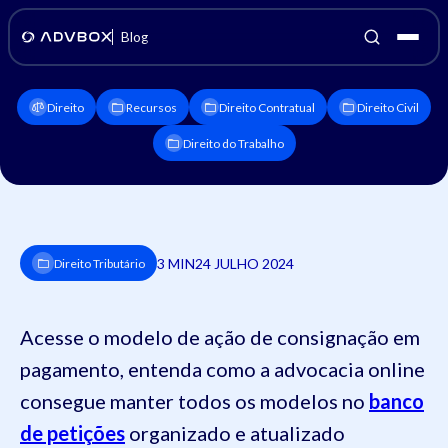
Blog
Direito
Recursos
Direito Contratual
Direito Civil
Direito do Trabalho
3 MIN
24 JULHO 2024
Direito Tributário
Acesse o modelo de ação de consignação em
pagamento, entenda como a advocacia online
consegue manter todos os modelos no
banco
de petições
organizado e atualizado