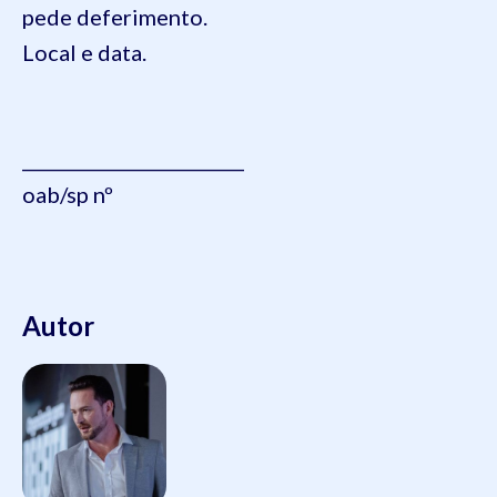
pede deferimento.
Local e data.
_________________________
oab/sp nº
Autor