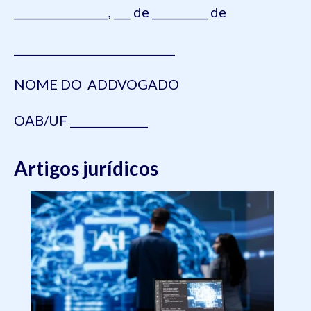
_________________, ___ de __________ de
_____________________________
NOME DO ADDVOGADO
OAB/UF ______________
Artigos jurídicos