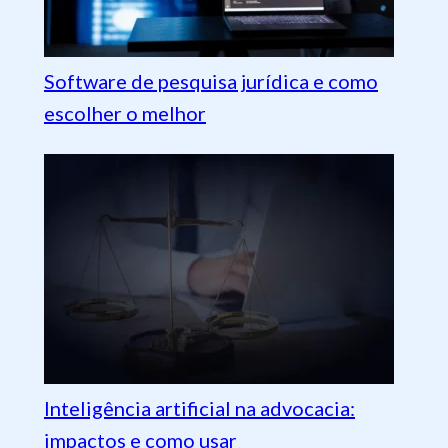
Software de pesquisa jurídica e como
escolher o melhor
Inteligência artificial na advocacia:
impactos e como usar