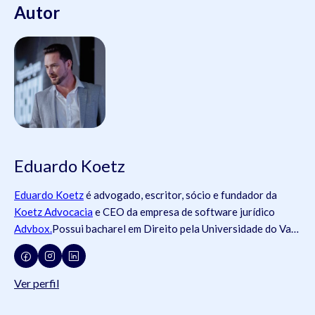
Autor
Eduardo Koetz
Eduardo Koetz
é advogado, escritor, sócio e fundador da
Koetz Advocacia
e CEO da empresa de software jurídico
Advbox.
Possui bacharel em Direito pela Universidade do Vale
do Rio dos Sinos (
Unisinos
).Possui tanto registros na
Ordem
dos Advogados do Brasil
- OAB (OAB/SC 42.934, OAB/RS
73.409, OAB/PR 72.951, OAB/SP 435.266, OAB/MG
Ver perfil
204.531, OAB/MG 204.531), como na
Ordem dos Advogados
de Portugal
- OA ( OA/Portugal 69.512L).É pós-graduado em