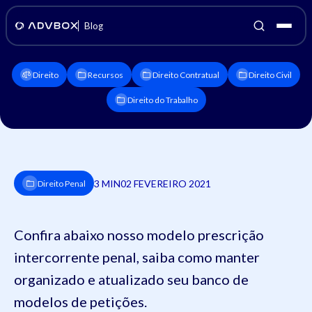
Blog
Direito
Recursos
Direito Contratual
Direito Civil
Direito do Trabalho
3 MIN
02 FEVEREIRO 2021
Direito Penal
Confira abaixo nosso modelo prescrição
intercorrente penal, saiba como manter
organizado e atualizado seu banco de
modelos de petições.