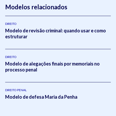
Direito do Trabalho pela
Modelos relacionados
Universidade Federal do Rio Grande
do Sul
(2011- 2012) e em Direito Tributário pela Escola
Superior da Magistratura Federal
ESMAFE (2013 -
2014).Atua como um dos principais gestores da Koetz
DIREITO
Modelo de revisão criminal: quando usar e como
Advocacia, realizando a supervisão e liderança em todos os
estruturar
setores do escritório.Em 2021, Eduardo publicou o livro
intitulado:
Otimizado - O escritório como empresa escalável
pela editora
Viseu
.
DIREITO
Modelo de alegações finais por memoriais no
processo penal
DIREITO PENAL
Modelo de defesa Maria da Penha