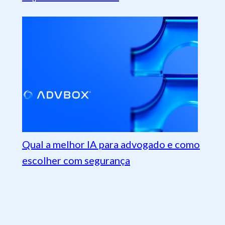
Qual a melhor IA para advogado e como
escolher com segurança