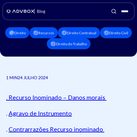
Blog
Direito
Recursos
Direito Contratual
Direito Civil
Direito do Trabalho
1 MIN
24 JULHO 2024
. Recurso Inominado – Danos morais
.
Agravo de Instrumento
.
Contrarrazões Recurso inominado