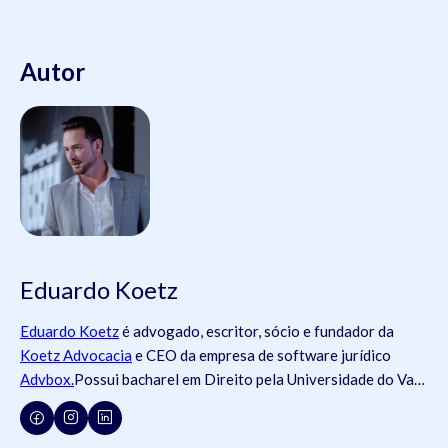
Autor
Eduardo Koetz
Eduardo Koetz
é advogado, escritor, sócio e fundador da
Koetz Advocacia
e CEO da empresa de software jurídico
Advbox.
Possui bacharel em Direito pela Universidade do Vale
do Rio dos Sinos (
Unisinos
).Possui tanto registros na
Ordem
dos Advogados do Brasil
- OAB (OAB/SC 42.934, OAB/RS