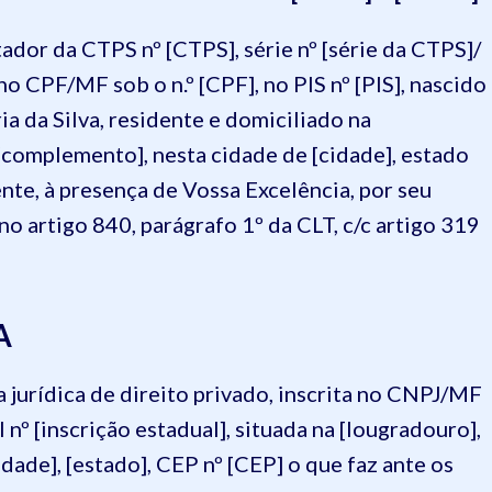
rtador da CTPS nº [CTPS], série nº [série da CTPS]/
no CPF/MF sob o n.º [CPF], no PIS nº [PIS], nascido
ia da Silva, residente e domiciliado na
 [complemento], nesta cidade de [cidade], estado
nte, à presença de Vossa Excelência, por seu
o artigo 840, parágrafo 1º da CLT, c/c artigo 319
A
a jurídica de direito privado, inscrita no CNPJ/MF
nº [inscrição estadual], situada na [lougradouro],
idade], [estado], CEP nº [CEP] o que faz ante os