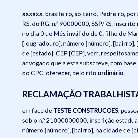
xxxxxx
, brasileiro, solteiro, Pedreiro, po
RS, do RG. n.º 90000000, SSP/RS, inscrito 
no dia 0 de Mês inválido de 0, filho de Mar
[lougradouro], número [número], [bairro],
de [estado], CEP [CEP], vem, respeitosame
advogado que a esta subscreve, com base n
do CPC, oferecer, pelo rito
ordinário
,
RECLAMAÇÃO TRABALHIST
em face de
TESTE CONSTRUCOES
, pesso
sob o n.º 21000000000, inscrição estadual 
número [número], [bairro], na cidade de [c