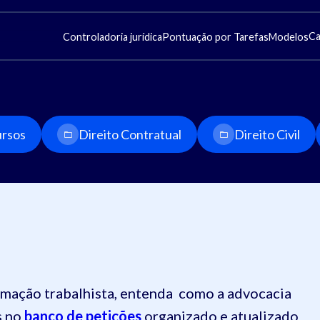
Ca
Controladoria jurídica
Pontuação por Tarefas
Modelos
rsos
Direito Contratual
Direito Civil
lamação trabalhista, entenda como a advocacia
s no
banco de petições
organizado e atualizado