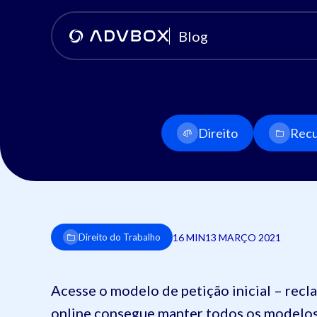
Blog
Direito
Recu
16 MIN
13 MARÇO 2021
Direito do Trabalho
Acesse o modelo de petição inicial – rec
online consegue manter todos os modelo