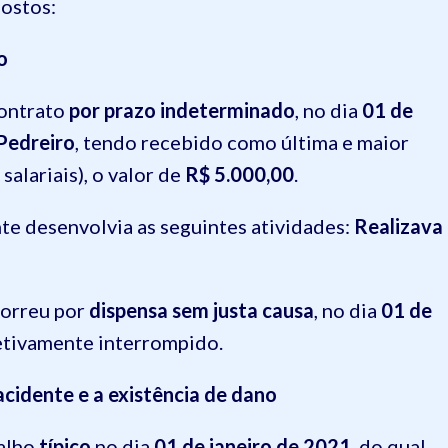
postos:
o
ontrato
por prazo indeterminado
, no dia
01 de
Pedreiro
, tendo recebido como última e maior
salariais), o valor de
R$ 5.000,00
.
e desenvolvia as seguintes atividades:
Realizava
correu por
dispensa sem justa causa
, no dia
01 de
fetivamente interrompido.
acidente e a existência de dano
alho
típico
no dia
01 de janeiro de 2021
, do qual