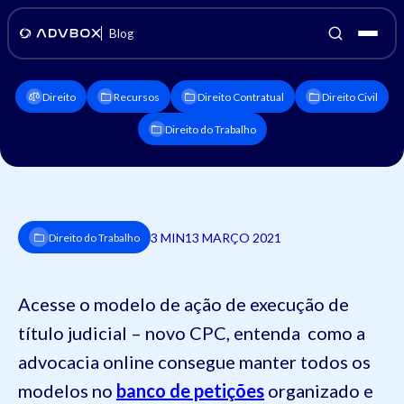
Blog
Direito
Recursos
Direito Contratual
Direito Civil
Direito do Trabalho
3 MIN
13 MARÇO 2021
Direito do Trabalho
Acesse o modelo de ação de execução de
título judicial – novo CPC, entenda como a
advocacia online consegue manter todos os
modelos no
banco de petições
organizado e