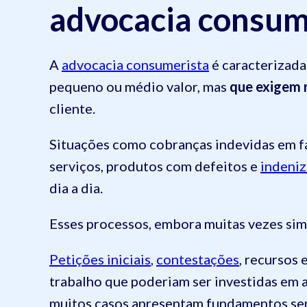
advocacia consum
A
advocacia consumerista
é caracterizad
pequeno ou médio valor, mas
que exigem 
cliente.
Situações como cobranças indevidas em fa
serviços, produtos com defeitos e
indeniz
dia a dia.
Esses processos, embora muitas vezes si
Petições iniciais
,
contestações
, recursos
trabalho que poderiam ser investidas em a
muitos casos apresentam fundamentos sem