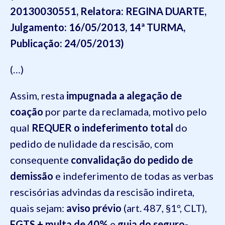
20130030551, Relatora: REGINA DUARTE,
Julgamento: 16/05/2013, 14ª TURMA,
Publicação: 24/05/2013)
(…)
Assim, resta
impugnada a alegação de
coação
por parte da reclamada, motivo pelo
qual
REQUER o indeferimento total
do
pedido de nulidade da rescisão, com
consequente
convalidação do pedido de
demissão
e indeferimento de todas as verbas
rescisórias advindas da rescisão indireta,
quais sejam:
aviso prévio
(art. 487, §1º, CLT),
FGTS + multa de 40%
e
guia do seguro-