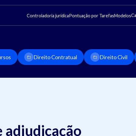
Ca
Controladoria jurídica
Pontuação por Tarefas
Modelos
rsos
Direito Contratual
Direito Civil
e adjudicação