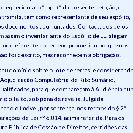
 requeridos no “caput” da presente petição; o
da tramita, tem como representante de seu espólio,
dos documentos aqui juntados. Contactados pelos
m assim o inventariante do Espólio de …., alegam
tura referente ao terreno prometido porque nos
não foi descrito, mas reconhecem a obrigação.
eu domínio sobre o lote de terras, e considerand
Adjudicação Compulsória, de Rito Sumário,
 qualificados, para que compareçam à Audiência qu
o o feito, sob pena de revelia. Julgada
cado o imóvel, por sentença, nos termos do § 2º
erações de Lei nº 6.014, acima referida. Para os
tura Pública de Cessão de Direitos, certidões das