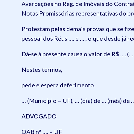
Averbações no Reg. de Imóveis do Contrato
Notas Promissórias representativas do pr
Protestam pelas demais provas que se fiz
pessoal dos Réus …. e …., o que desde já r
Dá-se à presente causa o valor de R$ …. (….
Nestes termos,
pede e espera deferimento.
… (Município – UF), … (dia) de … (mês) de …
ADVOGADO
OAB n° …. – UF