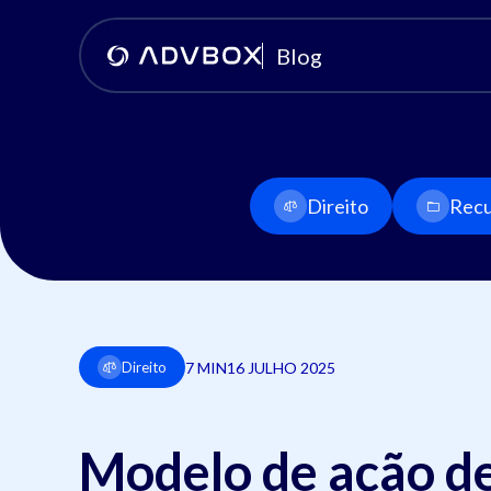
Blog
Direito
Recu
7 MIN
16 JULHO 2025
Direito
Modelo de ação d