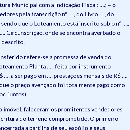
tura Municipal com a Indicação Fiscal: ….; – o
ores pela transcrição nº …., do Livro …., do
 sendo que o Loteamento está inscrito sob o nº ….,
a …. Circunscrição, onde se encontra averbado o
 descrito.
ransferido refere-se à promessa de venda do
oteamento Planta …., feita por instrumento
R$ …. a ser pago em …. prestações mensais de R$ ….
o que o preço avençado foi totalmente pago como
c. juntos).
o imóvel, faleceram os promitentes vendedores,
escritura do terreno comprometido. O primeiro
ncerrada a partilha de seu espólio e seus