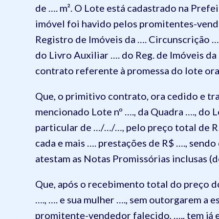
de …. m². O Lote está cadastrado na Prefei
imóvel foi havido pelos promitentes-vended
Registro de Imóveis da …. Circunscrição …
do Livro Auxiliar …. do Reg. de Imóveis d
contrato referente à promessa do lote ora
Que, o primitivo contrato, ora cedido e t
mencionado Lote nº …., da Quadra …., do L
particular de …/…/…, pelo preço total de 
cada e mais …. prestações de R$ …., send
atestam as Notas Promissórias inclusas (do
Que, após o recebimento total do preço d
…., …. e sua mulher …., sem outorgarem a 
promitente-vendedor falecido, …., tem já e