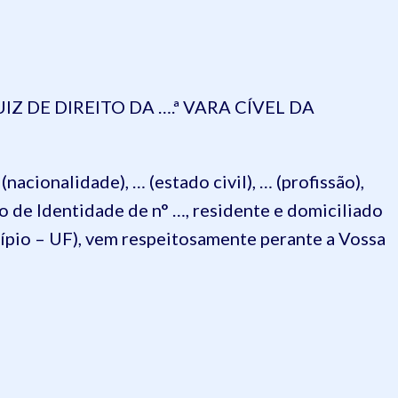
Z DE DIREITO DA ….ª VARA CÍVEL DA
acionalidade), … (estado civil), … (profissão),
de Identidade de n° …, residente e domiciliado
icípio – UF), vem respeitosamente perante a Vossa