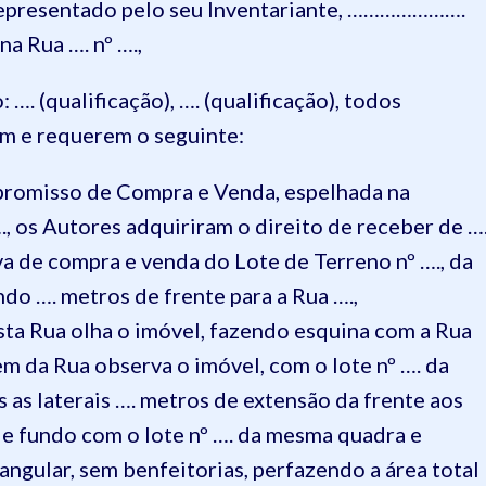
epresentado pelo seu Inventariante, ………………….
na Rua …. nº ….,
 …. (qualificação), …. (qualificação), todos
zem e requerem o seguinte:
promisso de Compra e Venda, espelhada na
., os Autores adquiriram o direito de receber de …
iva de compra e venda do Lote de Terreno nº …., da
do …. metros de frente para a Rua ….,
ta Rua olha o imóvel, fazendo esquina com a Rua
m da Rua observa o imóvel, com o lote nº …. da
as laterais …. metros de extensão da frente aos
de fundo com o lote nº …. da mesma quadra e
angular, sem benfeitorias, perfazendo a área total