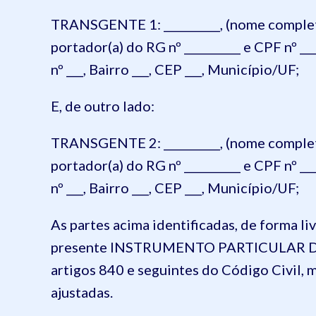
TRANSGENTE 1: __________, (nome completo),
portador(a) do RG nº __________ e CPF nº ___
nº ___, Bairro ___, CEP ___, Município/UF;
E, de outro lado:
TRANSGENTE 2: __________, (nome completo),
portador(a) do RG nº __________ e CPF nº ___
nº ___, Bairro ___, CEP ___, Município/UF;
As partes acima identificadas, de forma li
presente INSTRUMENTO PARTICULAR D
artigos 840 e seguintes do Código Civil, m
ajustadas.