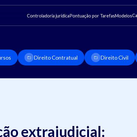
Ca
Controladoria jurídica
Pontuação por Tarefas
Modelos
rsos
Direito Contratual
Direito Civil
ão extrajudicial: