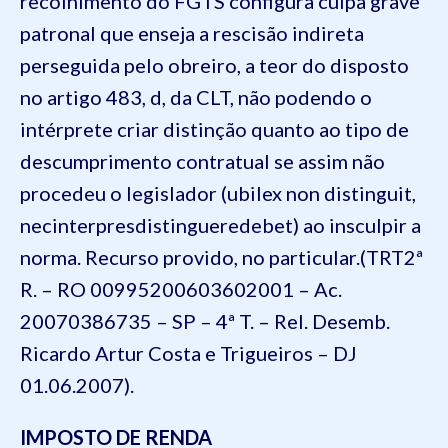
recolhimento do FGTS configura culpa grave
patronal que enseja a rescisão indireta
perseguida pelo obreiro, a teor do disposto
no artigo 483, d, da CLT, não podendo o
intérprete criar distinção quanto ao tipo de
descumprimento contratual se assim não
procedeu o legislador (ubilex non distinguit,
necinterpresdistingueredebet) ao insculpir a
norma. Recurso provido, no particular.(TRT2ª
R. – RO 00995200603602001 – Ac.
20070386735 – SP – 4ª T. – Rel. Desemb.
Ricardo Artur Costa e Trigueiros – DJ
01.06.2007).
IMPOSTO DE RENDA