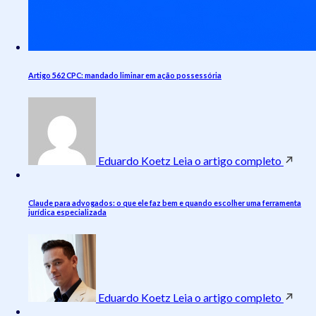
Artigo 562 CPC: mandado liminar em ação possessória
Eduardo Koetz
Leia o artigo completo
Claude para advogados: o que ele faz bem e quando escolher uma ferramenta
jurídica especializada
Eduardo Koetz
Leia o artigo completo