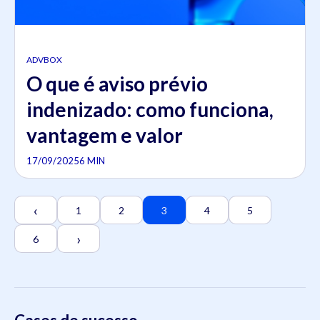
ADVBOX
O que é aviso prévio
indenizado: como funciona,
vantagem e valor
17/09/2025
6 MIN
‹
1
2
3
4
5
›
6